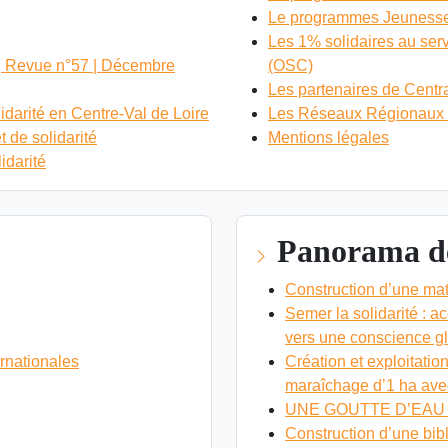
Le programmes Jeunesse S
Les 1% solidaires au servi
r | Revue n°57 | Décembre
(OSC)
Les partenaires de Centr
darité en Centre-Val de Loire
Les Réseaux Régionaux M
 de solidarité
Mentions légales
idarité
Panorama de
Construction d’une mat
Semer la solidarité : 
vers une conscience g
ernationales
Création et exploitati
maraîchage d’1 ha avec
UNE GOUTTE D’EAU
Construction d’une bib