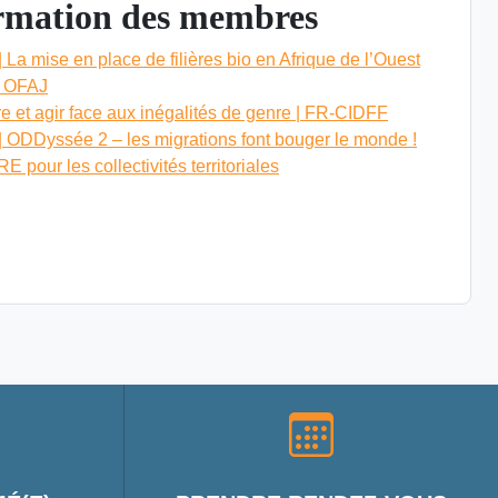
ormation des membres
 La mise en place de filières bio en Afrique de l’Ouest
| OFAJ
 et agir face aux inégalités de genre | FR-CIDFF
| ODDyssée 2 – les migrations font bouger le monde !
pour les collectivités territoriales
RMATION DES MEMBRES