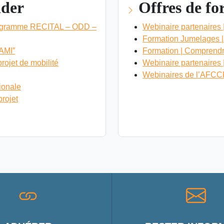
ider
Offres de f
 programme RECITAL – ODD –
Webinaire partenaires |
Formation Jumelages 
VAMI”
Formation | Comprendre
rojet de mobilité
Webinaire partenaires 
Webinaires de l’AFCCRE 
tionale
VOIR LES OFFRES DE FO
projet