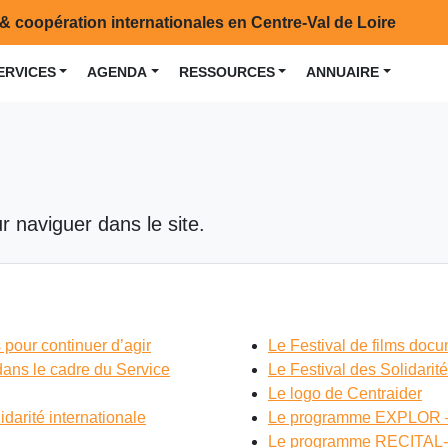
& coopération internationales en Centre-Val de Loire
ERVICES
AGENDA
RESSOURCES
ANNUAIRE
r naviguer dans le site.
s pour continuer d’agir
Le Festival de films d
 dans le cadre du Service
Le Festival des Solidarit
Le logo de Centraider
darité internationale
Le programme EXPLOR – E
Le programme RECITAL