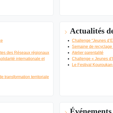
VOIR LE PANORAMA DES P
Actualités 
ce
Challenge “Jeunes d’Eu
Semaine de recyclage
 pistes des Réseaux régionaux
Atelier parentalité
lidarité internationale et
Challenge « Jeunes d’
Le Festival Kouroukan-
VOIR LES ACTUALITÉS DE
transformation territoriale
Événements