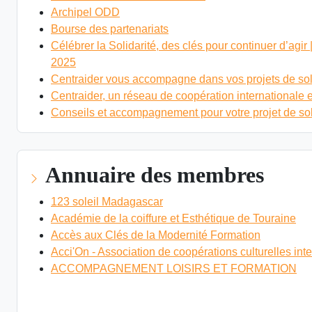
Archipel ODD
Bourse des partenariats
Célébrer la Solidarité, des clés pour continuer d’agi
2025
Centraider vous accompagne dans vos projets de soli
Centraider, un réseau de coopération internationale et
Conseils et accompagnement pour votre projet de sol
Annuaire des membres
123 soleil Madagascar
Académie de la coiffure et Esthétique de Touraine
Accès aux Clés de la Modernité Formation
Acci'On - Association de coopérations culturelles int
ACCOMPAGNEMENT LOISIRS ET FORMATION
VOIR L'ANNUAIRE DES MEMBRES