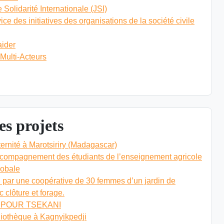
olidarité Internationale (JSI)
ce des initiatives des organisations de la société civile
aider
ulti-Acteurs
s projets
ernité à Marotsiriry (Madagascar)
accompagnement des étudiants de l’enseignement agricole
lobale
on par une coopérative de 30 femmes d’un jardin de
 clôture et forage.
 POUR TSEKANI
liothèque à Kagnyikpedji