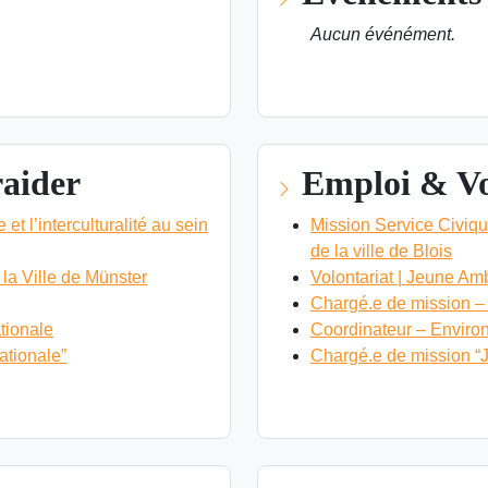
Aucun événément.
VOIR LES ÉVÉNEMENTS D
raider
Emploi & Vo
et l’interculturalité au sein
Mission Service Civique
de la ville de Blois
la Ville de Münster
Volontariat | Jeune Am
Chargé.e de mission – «
tionale
Coordinateur – Environ
ationale”
Chargé.e de mission “J
VOIR LES OFFRES EMPLOI