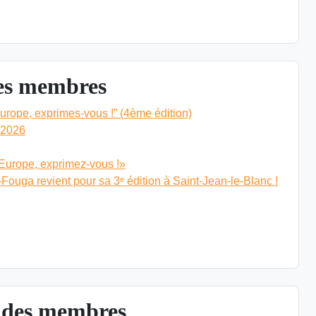
ROJETS
des membres
rope, exprimes-vous !” (4ème édition)
 2026
Europe, exprimez-vous !»
Fouga revient pour sa 3ᵉ édition à Saint-Jean-le-Blanc !
S MEMBRES
 des membres