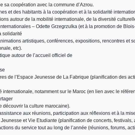
 de sa coopération avec la commune d’Azrou.
nes et des habitants à la coopération et à la solidarité internatio
ns autour de la mobilité internationale, de la diversité culturell
nternationales – Odette Grzegrzulka (et à la promotion de Blois-v
 solidarité
animations artistiques, conférences, expositions, rencontres et 
onale, etc).
ique autour de l’accueil officiel de
sse
aires de l’Espace Jeunesse de La Fabrique (planification des act
ité internationale, notamment sur le Maroc (en lien avec le référ
artager
e découvrir la culture marocaine).
 assistance aux réunions, participation aux réflexions et à la m
Jeunesse et Vie Etudiante (planification de concerts, festivals, 
actions du service tout au long de l’année (réunions, forums, a