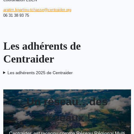
aratim.kpartiou-tchasse@centraider.org
06 31 38 93 75
Les adhérents de
Centraider
Les adhérents 2025 de Centraider
Un réseau…des
réseaux !
Centraider, est reconnu comme Réseau Régional Multi