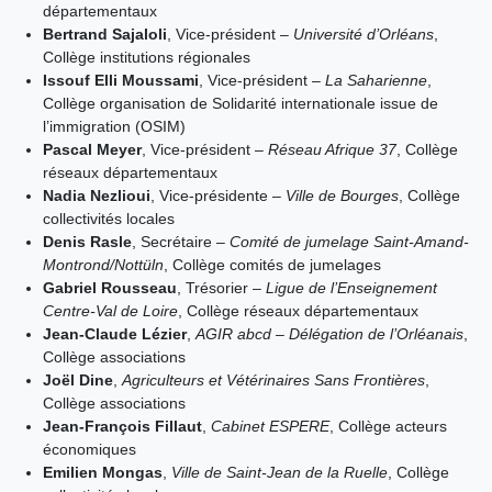
départementaux
Bertrand Sajaloli
, Vice-président –
Université d’Orléans
,
Collège institutions régionales
Issouf Elli Moussami
, Vice-président –
La Saharienne
,
Collège organisation de Solidarité internationale issue de
l’immigration (OSIM)
Pascal Meyer
, Vice-président –
Réseau Afrique 37
, Collège
réseaux départementaux
Nadia Nezlioui
, Vice-présidente –
Ville de Bourges
, Collège
collectivités locales
Denis Rasle
, Secrétaire –
Comité de jumelage Saint-Amand-
Montrond/Nottüln
, Collège comités de jumelages
Gabriel Rousseau
, Trésorier –
Ligue de l’Enseignement
Centre-Val de Loire
, Collège réseaux départementaux
Jean-Claude Lézier
,
AGIR abcd – Délégation de l’Orléanais
,
Collège associations
Joël Dine
,
Agriculteurs et Vétérinaires Sans Frontières
,
Collège associations
Jean-François Fillaut
,
Cabinet ESPERE
, Collège acteurs
économiques
Emilien Mongas
,
Ville de Saint-Jean de la Ruelle
, Collège