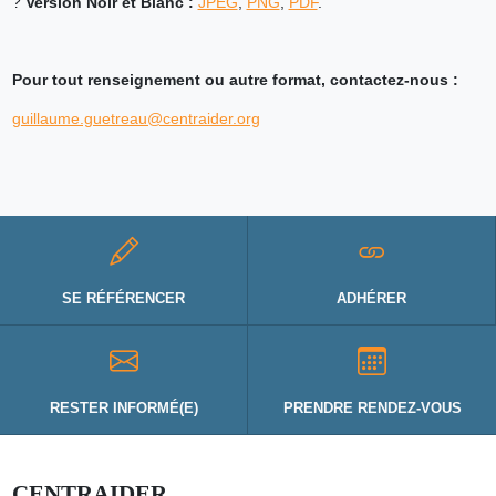
?
Version Noir et Blanc :
JPEG
,
PNG
,
PDF
.
Pour tout renseignement ou autre format, contactez-nous :
guillaume.guetreau@centraider.org
SE RÉFÉRENCER
ADHÉRER
RESTER INFORMÉ(E)
PRENDRE RENDEZ-VOUS
CENTRAIDER