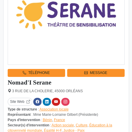
TÉLÉPHONE
MESSAGE
Nomad'I Serane
3 RUE DE LA CHOLERIE, 45000 ORLÉANS
Site Web
Type de structure
:
Association locale
Représentant
: Mme Marie-Lorraine Gilbert (Présidente)
Pays d’intervention
:
Bénin
,
France
Secteur(s) d'intervention
:
Action sociale
,
Culture
,
Éducation à la
citoyenneté mondiale
,
Égalité H-F
,
Justice - Paix