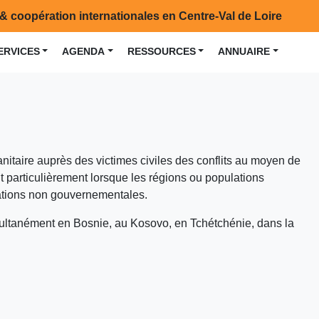
& coopération internationales en Centre-Val de Loire
ERVICES
AGENDA
RESSOURCES
ANNUAIRE
nitaire auprès des victimes civiles des conflits au moyen de
 particulièrement lorsque les régions ou populations
ations non gouvernementales.
multanément en Bosnie, au Kosovo, en Tchétchénie, dans la