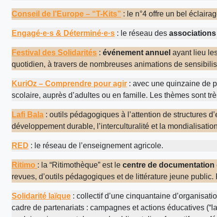
Conseil de l’Europe – “T-Kits”
: le n°4 offre un bel éclairag
Engagé·e·s & Déterminé·e·s
: le réseau des
associations
Festival des Solidarités
:
événement annuel
ayant lieu le
quotidien, à travers de nombreuses animations de sensibilis
KuriOz – Comprendre pour agir
: avec une quinzaine de pa
scolaire, auprès d’adultes ou en famille. Les thèmes sont très
Lafi Bala
: outils pédagogiques à l’attention de structures d’e
développement durable, l’interculturalité et la mondialisation
RED
: le réseau de l’enseignement agricole.
Ritimo
: la “Ritimothèque” est le
centre de documentation
revues, d’outils pédagogiques et de littérature jeune publi
Solidarité laïque
: collectif d’une cinquantaine d’organisat
cadre de partenariats : campagnes et actions éducatives (“la 