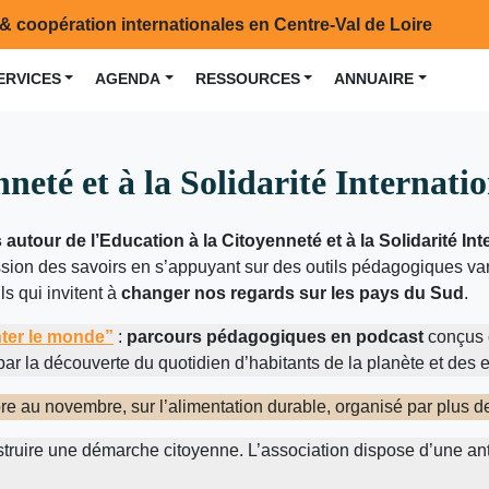
& coopération internationales en Centre-Val de Loire
ERVICES
AGENDA
RESSOURCES
ANNUAIRE
neté et à la Solidarité Internati
 autour de l’Education à la Citoyenneté et à la Solidarité Int
ssion des savoirs en s’appuyant sur des outils pédagogiques var
s qui invitent à
changer nos regards sur les pays du Sud
.
ter le monde”
:
parcours pédagogiques en podcast
conçus 
ar la découverte du quotidien d’habitants de la planète et des e
bre au novembre, sur l’alimentation durable, organisé par plus 
onstruire une démarche citoyenne. L’association dispose d’une a