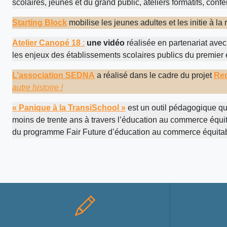
scolaires, jeunes et du grand public, ateliers formatifs, con
Starting Block
mobilise les jeunes adultes et les initie à la
Atelier Canopé 18
:
une vidéo
réalisée en partenariat ave
les enjeux des établissements scolaires publics du premier
L’association SEDNA
a réalisé dans le cadre du projet
Re
autre histoire !
« Panique à la TransiSchool »
est un outil pédagogique qu
moins de trente ans à travers l’éducation au commerce équit
du programme Fair Future d’éducation au commerce équitab