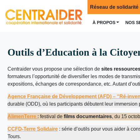
Réseau de solidarité 
À PROPOS
NOS S
Outils d’Education à la Citoyen
Centraider vous propose une sélection de
sites ressources
formateurs l’opportunité de diversifier les modes de transmi
expositions, échanges de correspondance, etc. Autant d’outil
Agence Française de Développement (AFD) – “Ré-inven
durable (ODD), où les participants débutent leur immersion p
AlimenTerre
: festival de
films documentaires
, du 15 octo
CCFD-Terre Solidaire
: série d’outils pour vous aider à c
Tours.