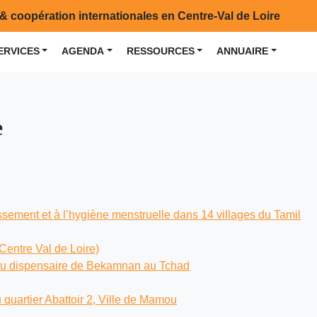
& coopération internationales en Centre-Val de Loire
ERVICES
AGENDA
RESSOURCES
ANNUAIRE
e
issement et à l’hygiène menstruelle dans 14 villages du Tamil
Centre Val de Loire)
s au dispensaire de Bekamnan au Tchad
 quartier Abattoir 2, Ville de Mamou