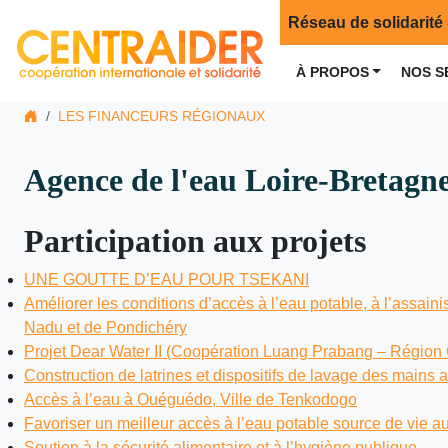
Réseau de solidarité 
À PROPOS
NOS S
LES FINANCEURS RÉGIONAUX
Agence de l'eau Loire-Bretagn
Participation aux projets
UNE GOUTTE D’EAU POUR TSEKANI
Améliorer les conditions d’accès à l’eau potable, à l’assain
Nadu et de Pondichéry
Projet Dear Water II (Coopération Luang Prabang – Région 
Construction de latrines et dispositifs de lavage des main
Accès à l’eau à Ouéguédo, Ville de Tenkodogo
Favoriser un meilleur accès à l’eau potable source de vie au
Soutien à la sécurité alimentaire et à l’hygiène publique