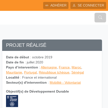
ADHÉRER
SE CONNECTER
PROJET RÉALISÉ
Date de début
: octobre 2019
Date de fin
: juillet 2020
Pays d’intervention
:
Allemagne
,
France
,
Maroc
,
Mauritanie
,
Portugal
,
République tchèque
,
Sénégal
Localité
: France et international
Secteur(s) d'intervention
:
Mobilité - Volontariat
Objectif(s) de Développement Durable