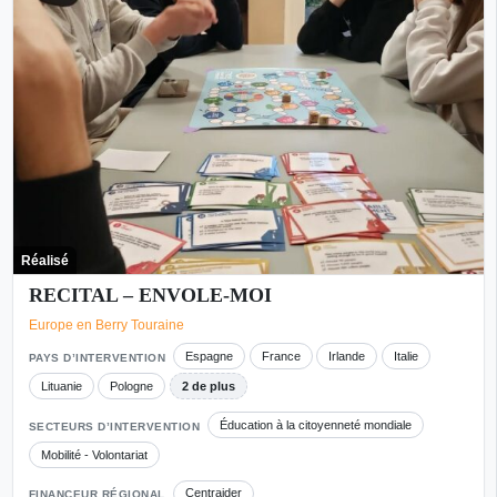
Réalisé
RECITAL – ENVOLE-MOI
Europe en Berry Touraine
Espagne
France
Irlande
Italie
PAYS D’INTERVENTION
Lituanie
Pologne
2 de plus
Éducation à la citoyenneté mondiale
SECTEURS D’INTERVENTION
Mobilité - Volontariat
Centraider
FINANCEUR RÉGIONAL