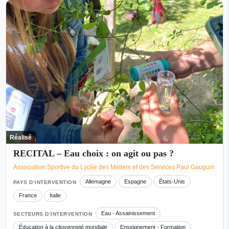
Réalisé
RECITAL – Eau choix : on agit ou pas ?
Association Sportive du Lycée des Métiers et des Services Paul Gauguin
Allemagne
Espagne
États-Unis
PAYS D’INTERVENTION
France
Italie
Eau - Assainissement
SECTEURS D’INTERVENTION
Éducation à la citoyenneté mondiale
Enseignement - Formation