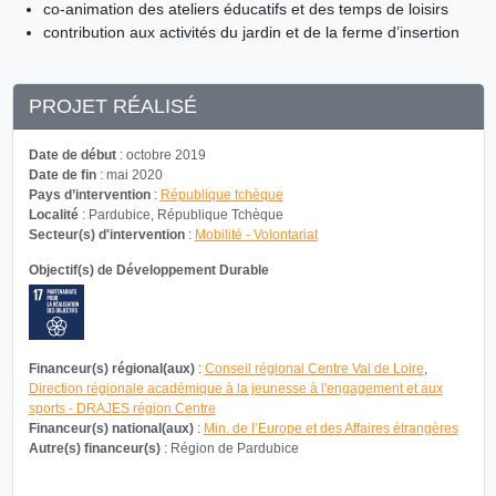
co-animation des ateliers éducatifs et des temps de loisirs
contribution aux activités du jardin et de la ferme d’insertion
PROJET RÉALISÉ
Date de début
: octobre 2019
Date de fin
: mai 2020
Pays d’intervention
:
République tchèque
Localité
: Pardubice, République Tchèque
Secteur(s) d'intervention
:
Mobilité - Volontariat
Objectif(s) de Développement Durable
Financeur(s) régional(aux)
:
Conseil régional Centre Val de Loire
,
Direction régionale académique à la jeunesse à l'engagement et aux
sports - DRAJES région Centre
Financeur(s) national(aux)
:
Min. de l’Europe et des Affaires étrangères
Autre(s) financeur(s)
: Région de Pardubice
TÉLÉCHARGER LA FICHE DU PROJET