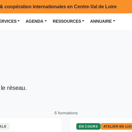
& coopération internationales en Centre-Val de Loire
ERVICES
AGENDA
RESSOURCES
ANNUAIRE
 le réseau.
6 formations
ALE
EN COURS
ATELIER EN LI