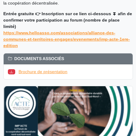
la coopération décentralisée.
Entrée gratuite 👉 Inscription sur ce lien ci-dessous ⏬ afin de
confirmer votre participation au forum (nombre de place
limité)
https://www.helloasso.com/associations/alliance-des-
communes-et-territoires-engages/evenements/imp-acte-1ere-
edition
DOCUMENTS ASSOCIÉS
Brochure de présentation