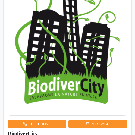
TÉLÉPHONE
MESSAGE
BiodiverCity