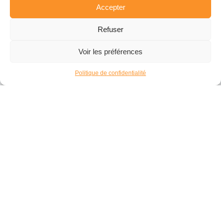
Accepter
Biodiversité
Culture
SECTEURS D’INTERVENTION
Refuser
Environnement
Migrations
Mobilité - Volontariat
Voir les préférences
Politique de confidentialité