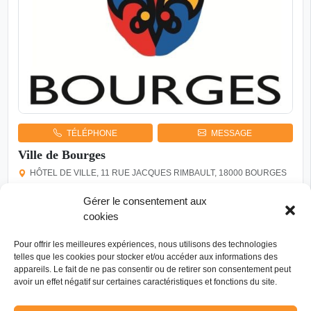
TÉLÉPHONE
MESSAGE
Ville de Bourges
HÔTEL DE VILLE, 11 RUE JACQUES RIMBAULT, 18000 BOURGES
Collectivité territoriale
Gérer le consentement aux
La ville de Bourges compte 8 jumelages européens: Peterborough
cookies
(Grande Bretagne), Augsbourg (Allemagne), Forli (Italie), Aveiro
(Portugal), Palencia (Espagne), Koszalin (Pologne), Yochkar-Ola
Pour offrir les meilleures expériences, nous utilisons des technologies
(Russie), Korosten (Ukraine), Koszalin (Espagne). En décembre 2018,
telles que les cookies pour stocker et/ou accéder aux informations des
un accord de coopération a été signé avec la ville…
appareils. Le fait de ne pas consentir ou de retirer son consentement peut
avoir un effet négatif sur certaines caractéristiques et fonctions du site.
Allemagne
Espagne
Italie
Moldavie
PAYS D’INTERVENTION
Pologne
Portugal
4 de plus