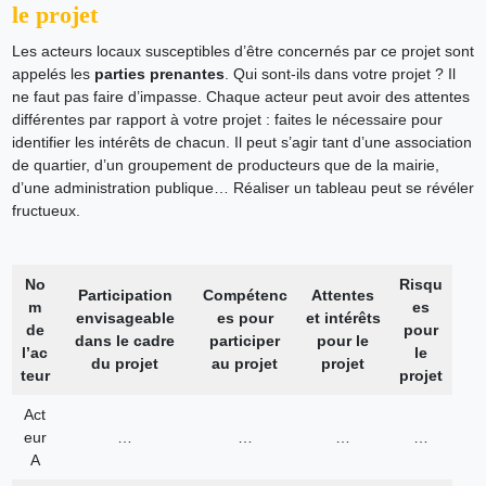
le projet
Les acteurs locaux susceptibles d’être concernés par ce projet sont
appelés les
parties prenantes
. Qui sont-ils dans votre projet ? Il
ne faut pas faire d’impasse. Chaque acteur peut avoir des attentes
différentes par rapport à votre projet : faites le nécessaire pour
identifier les intérêts de chacun. Il peut s’agir tant d’une association
de quartier, d’un groupement de producteurs que de la mairie,
d’une administration publique… Réaliser un tableau peut se révéler
fructueux.
No
Risqu
Participation
Compétenc
Attentes
m
es
envisageable
es pour
et intérêts
de
pour
dans le cadre
participer
pour le
l’ac
le
du projet
au projet
projet
teur
projet
Act
eur
…
…
…
…
A