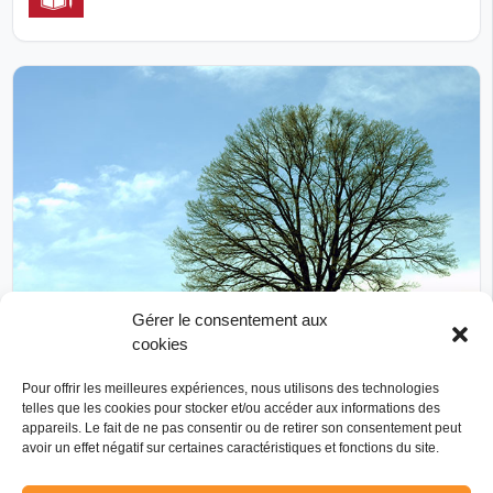
Gérer le consentement aux
cookies
Réalisé
Pour offrir les meilleures expériences, nous utilisons des technologies
Accueil des jeunes (mesure de réparation pénale)
telles que les cookies pour stocker et/ou accéder aux informations des
Coeur de France Coeur d'Afrique
appareils. Le fait de ne pas consentir ou de retirer son consentement peut
avoir un effet négatif sur certaines caractéristiques et fonctions du site.
Bénin
Burkina Faso
Côte d'Ivoire
PAYS D’INTERVENTION
France
Guinée équatoriale
Mali
3 de plus