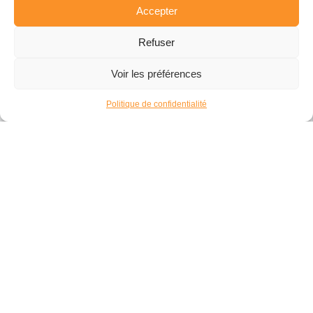
Accepter
Action sociale
SECTEURS D’INTERVENTION
Refuser
Enseignement - Formation
Voir les préférences
Politique de confidentialité