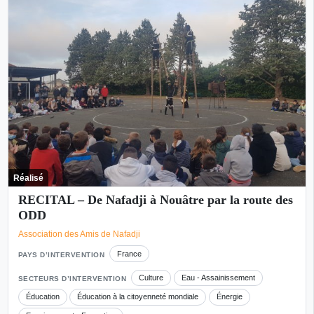
Réalisé
RECITAL – De Nafadji à Nouâtre par la route des
ODD
Association des Amis de Nafadji
France
PAYS D’INTERVENTION
Culture
Eau - Assainissement
SECTEURS D’INTERVENTION
Éducation
Éducation à la citoyenneté mondiale
Énergie