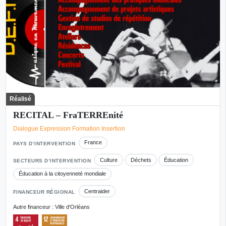
Réalisé
RECITAL – FraTERREnité
Dialogue Expression Formation Insertion
France
PAYS D’INTERVENTION
Culture
Déchets
Éducation
SECTEURS D’INTERVENTION
Éducation à la citoyenneté mondiale
Centraider
FINANCEUR RÉGIONAL
Autre financeur : Ville d'Orléans