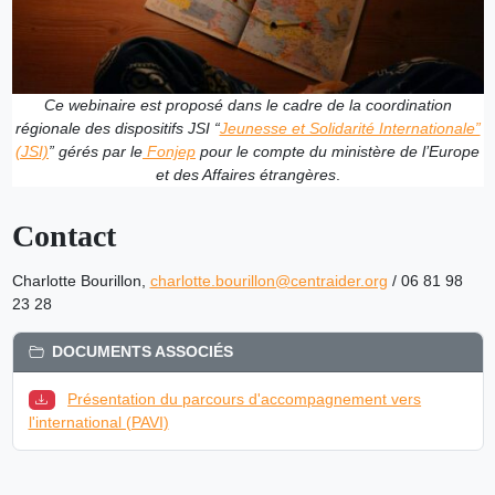
Ce webinaire est proposé dans le cadre de la coordination
régionale des dispositifs JSI “
Jeunesse et Solidarité Internationale”
(JSI)
”
gérés par le
Fonjep
pour le compte du ministère de l’Europe
et des Affaires étrangères
.
Contact
Charlotte Bourillon,
charlotte.bourillon@centraider.org
/ 06 81 98
23 28
DOCUMENTS ASSOCIÉS
Présentation du parcours d'accompagnement vers
l'international (PAVI)