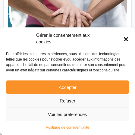
Gérer le consentement aux
cookies
Pour offrir les meilleures expériences, nous utilisons des technologies
TÉLÉPHONE
MESSAGE
telles que les cookies pour stocker et/ou accéder aux informations des
appareils. Le fait de ne pas consentir ou de retirer son consentement peut
Comité de jumelage de Gien
avoir un effet négatif sur certaines caractéristiques et fonctions du site.
37 RUE CÉSAR, 45500 GIEN
Comité de jumelage
Accepter
Depuis 1997, Gien développe des échanges avec la ville anglaise de
Malmesbury (ville située dans le comté du Wiltshire à l'ouest de
Refuser
Londres). Le jumelage a été officialisé en 2000 par deux cérémonies,
l'une le 19 février à Malmesbury et…
Voir les préférences
Allemagne
Portugal
Royaume-Uni
PAYS D’INTERVENTION
Politique de confidentialité
Culture
SECTEUR D’INTERVENTION