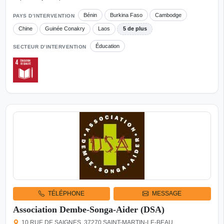
Bénin
Burkina Faso
Cambodge
PAYS D’INTERVENTION
Chine
Guinée Conakry
Laos
5 de plus
Éducation
SECTEUR D’INTERVENTION
TÉLÉPHONE
MESSAGE
Association Dembe-Songa-Aider (DSA)
10 RUE DE SAIGNES, 37270 SAINT-MARTIN-LE-BEAU