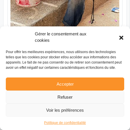
Gérer le consentement aux
TÉLÉPHONE
MESSAGE
cookies
Ensemble Pour Une Enfance au Sénégal (EPUES)
Pour offrir les meilleures expériences, nous utilisons des technologies
36B RUE DU FAUBOURG MADELEINE, 45000 ORLÉANS
telles que les cookies pour stocker et/ou accéder aux informations des
Association locale
appareils. Le fait de ne pas consentir ou de retirer son consentement peut
avoir un effet négatif sur certaines caractéristiques et fonctions du site.
EPUES soutient l'association Sénégalaise PUES engagée dans la lutte
contre la mendicité infantile. Chaque jour elle accueille 100 à 200
enfants talibés et leur offre un accès aux soins, à l'hygiène, à la
Accepter
formation, à l'alphabétisation, à l'éducation et à…
Sénégal
PAYS D’INTERVENTION
Refuser
Action sociale
SECTEURS D’INTERVENTION
Voir les préférences
Croissance économique - Emploi
Éducation
Enseignement - Formation
Justice - Paix
Santé
1 de plus
Politique de confidentialité