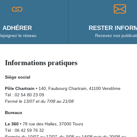
ADHÉRER
RESTER INFORM
ejoignez le réseau
Recevez nos publicat
Informations pratiques
Siège social
Pôle Chartrain
• 140, Faubourg Chartrain, 41100 Vendôme
Tél : 02 54 80 23 09
Fermé le 13/07 et du 7/08 au 21/08
Bureaux
Le 360
• 78 rue des Halles, 37000 Tours
Tél : 06 42 59 76 32
Fermée du 10/07 au 17/07, du 3/08 au 14/08 puis du 20/08 au