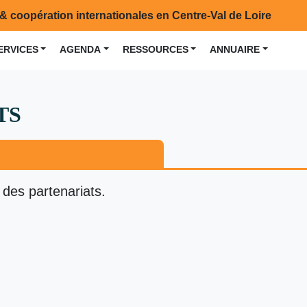
& coopération internationales en Centre-Val de Loire
ERVICES
AGENDA
RESSOURCES
ANNUAIRE
TS
 des partenariats.